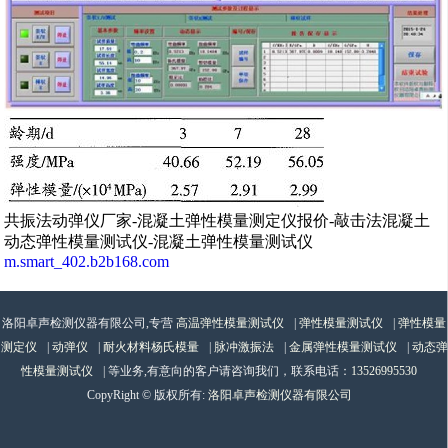
共振法动弹仪厂家-混凝土弹性模量测定仪报价-敲击法混凝土
动态弹性模量测试仪-混凝土弹性模量测试仪
m.smart_402.b2b168.com
洛阳卓声检测仪器有限公司,专营
高温弹性模量测试仪
|
弹性模量测试仪
|
弹性模量
测定仪
|
动弹仪
|
耐火材料杨氏模量
|
脉冲激振法
|
金属弹性模量测试仪
|
动态弹
性模量测试仪
| 等业务,有意向的客户请咨询我们，联系电话：
13526995530
CopyRight © 版权所有:
洛阳卓声检测仪器有限公司