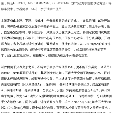
量，符合GB11971、GB/T50081-2002、G B11971-89〈加气砼力学性能试验方法〉等
标准要求，仪器简单、轻巧、便于试验中使用。
本测定仪由上环、下环、接触杆、千分表和紧定螺钉组成，（参见附图）试验开始
前，将弹性模量测定仪放置于平整的平面上，旋出试块紧定螺钉，装上千分表，送
开固定板紧定螺钉，取下固定板，则测定仪已在试块上定位。将测定仪连同试块置
于压力试验机的下压板上，试块中心与压力机下压板中心对准，千分表调零。开动
压力机，当上压板与试件接近时，调整球座，使接触均衡，以0.2-0.3mpa/s的速度连
续而均匀地加载到Pa（即试件预期破坏荷载值的40%），然后以同样速度卸荷至
零，如此反复预压3次。在预压时，观察压力机及千分表是否正常。
试件两侧千分表变形之差，不得大于变形平均值的15%，更不能正负异向，当采用1
00mm×100mm截面的试件时，其两侧变形之差，不得大于变形平均值的20%，否则
用硬木轻敲球座调整，或调整试件位置。用上述速度进行第四次加荷，先至初载荷,
先至初载荷PO（约为0.5MPA），保持30S，分别读两侧千分表△O，然后加荷至P
A，保持约30秒，分别读两侧千分表△A，分别计算两侧变形增值△A-△O，并计算
出平均值，设为△4；读取△A后即以同样速度卸荷至PO，保持约30秒，分别读两侧
千分表读数△00，同上步骤，进行第五次加荷，求出△50△5与△4之差应不大于0.0
002（L=150mm),否则，应中伏上述步骤，直至两次相邻加荷变形值之差符合要求，