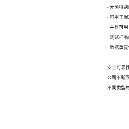
- 无须特
- 可用
- 并且可
- 测试
- 数据重
安全可靠
公司不断
不同类型