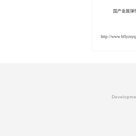
国产金属弹
http://www.bflyzsy
Developmen