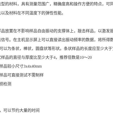
类型的材料，具有测量范围广，精确度高和操作方便的特点，可
比以及材料在不同温度下的弹性性能。
样品放置在不影响样品自由振动的支撑体上，敲击样品，以激发
集信号。在主机显示屏上可以直接读出振动频率的数据，将所得
形状可以为条状，棒状，圆盘状等形状。条状样品的长度应至少大于
样品的直径与厚度比至少大于4，推荐倍数是10～20
样品较小尺寸3x4x40mm
块样品可直接测试不需制样
无损检测
量，可以节约大量的时间