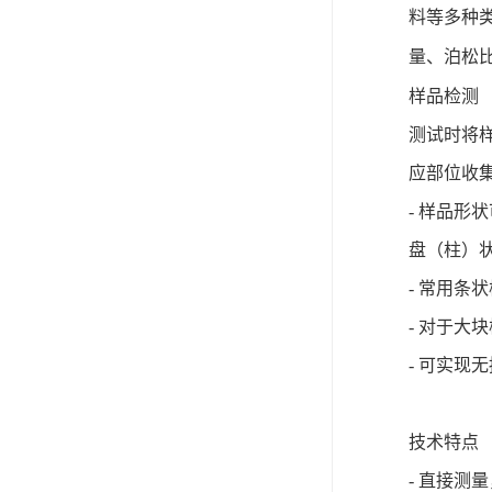
料等多种
量、泊松
样品检测
测试时将
应部位收
- 样品
盘（柱）状
- 常用条状
- 对于大
- 可实现
技术特点
- 直接测