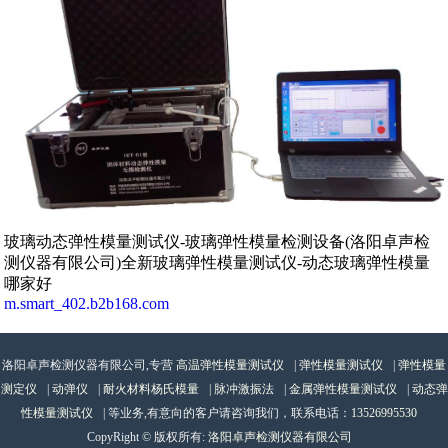
玻璃动态弹性模量测试仪-玻璃弹性模量检测设备(洛阳卓声检
测仪器有限公司)全新玻璃弹性模量测试仪-动态玻璃弹性模量
哪家好
m.smart_402.b2b168.com
洛阳卓声检测仪器有限公司,专营
高温弹性模量测试仪
|
弹性模量测试仪
|
弹性模量
测定仪
|
动弹仪
|
耐火材料杨氏模量
|
脉冲激振法
|
金属弹性模量测试仪
|
动态弹
性模量测试仪
| 等业务,有意向的客户请咨询我们，联系电话：
13526995530
CopyRight © 版权所有:
洛阳卓声检测仪器有限公司