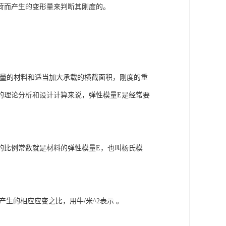
荷而产生的变形量来判断其刚度的。
模量的材料和适当加大承载的横截面积，刚度的重
的理论分析和设计计算来说，弹性模量E是经常要
的比例常数就是材料的弹性模量E，也叫杨氏模
生的相应应变之比，用牛/米^2表示 。