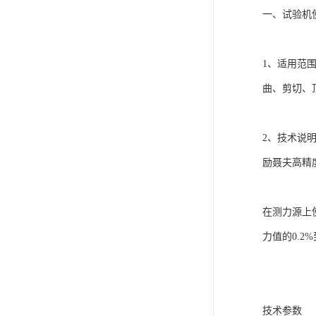
一、试验机
1、适用范
曲、剪切、
2、技术说
励聂夫高精度
在测力源上
力值的0.2
技术参数