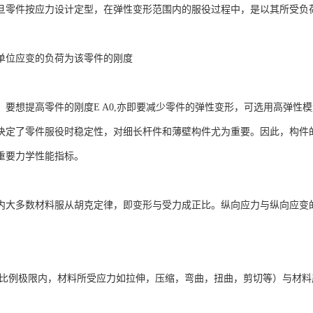
旦零件按应力设计定型，在弹性变形范围内的服役过程中，是以其所受负
单位应变的负荷为该零件的刚度
，要想提高零件的刚度E A0,亦即要减少零件的弹性变形，可选用高弹性
决定了零件服役时稳定性，对细长杆件和薄壁构件尤为重要。因此，构件
重要力学性能指标。
内大多数材料服从胡克定律，即变形与受力成正比。纵向应力与纵向应变
在比例极限内，材料所受应力如拉伸，压缩，弯曲，扭曲，剪切等）与材料产