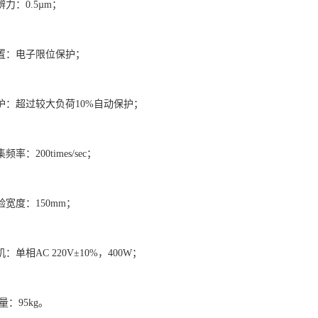
辨力：0.5µm；
装置：电子限位保护；
护：超过较大负荷10%自动保护；
率：200times/sec；
验宽度：150mm；
：单相AC 220V±10%，400W；
量：95kg。