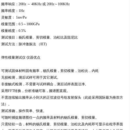
频率响应：20Hz ～ 40KHz 或 20Hz～100KHz
频率精度：1Hz
灵敏度： 1mv/Pa
模量范围：0.5～1000GPa
模量精度：0.5%
测试项目：杨氏模量、剪切模量、泊松比及阻尼比
测试方法：脉冲激振法 （IET)
弹性模量测试仪 仪器优点
可测试固体材料固有频率，杨氏模量，剪切模量，泊松比，内耗
无损检测，测后试样可用于其它测试。
非接触式检测，不需要与试样耦合，测后试样表面洁净。
采用FFT转换，分析准确可靠，频谱图直观。
不需连续输出频率从小到大的正弦波信号给发射探头（此处采用国际最为推崇方
法）。
测试准确，操作简单、快速。
可随时捕捉频谱图任一点的频率及材料的杨氏模量、剪切模量。
只需轻轻一击，材料的杨氏模量、剪切模量、泊松比及内耗即可显示在程序界面