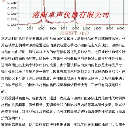
本方法利用脉冲激励器来激励矩形截面的梁试样，测量样品的弯曲或扭转频率。作
用在试样上的瞬时激励是通过自动激发装置或手动小锤的敲击来实现的。激励引起
样品的自由振动，通过试样上方的信号接收器得到振动信号，进而通过快速傅立叶
变换得到自由振动的前几阶频率，首先利用弯曲振动的基频算出试样的弹性模量，
进而利用扭振主频率计算出剪切模量。由于梁试样自由振动的基频是由样品尺寸、
弹性模量和样品质量所唯一确定，因此当基频已经测到后并且试样的质量和尺寸已
知的情况下可以计算出弹性模量。弹性模量取决于弯曲响应频率，剪切模量取决于
扭曲响应频率。泊松比由材料的杨氏模量和剪切模量决定，三者只有两项是独立
的。
该仪器测试精度高、操作方便，通过一次敲击（激励）能够快速而准确地同时得到
材料的共振频率、弹性模量、剪切模量和泊松比以及内耗等基本弹性参数。测试结
果重复性好，对样品完全没有破坏，也可连接高温炉进行高温弹性性能测试（高温
炉为选购件）。
该仪器高度集成，使用USB接口进行数据通讯、实现了热拨插和即插即用，采用全