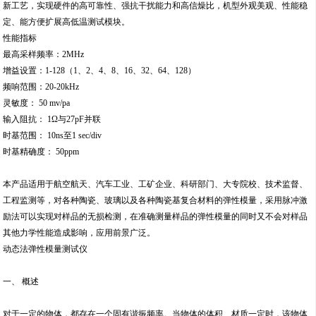
新工艺，实现硬件的高可靠性、强抗干扰能力和高信燥比，机型外观美观、性能稳
定、能方便扩展高低温测试模块。
性能指标
最高采样频率：2MHz
增益设置：1-128（1、2、4、8、16、32、64、128）
频响范围：20-20kHz
灵敏度： 50 mv/pa
输入阻抗： 1Ω与27pF并联
时基范围： 10ns至1 sec/div
时基精确度： 50ppm
本产品适用于航空航天、汽车工业、工矿企业、科研部门、大专院校、技术监督、
工程监测等，对各种陶瓷、玻璃以及各种陶瓷基复合材料的弹性模量，采用脉冲激
励法可以实现对样品的无损检测，在准确测量样品的弹性模量的同时又不会对样品
其他力学性能造成影响，应用前景广泛。
动态法弹性模量测试仪
一、 概述
对于一定的物体，都存在一个固有谐振频率。当物体的体积、材质一定时，该物体