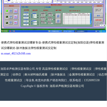
便携式弹性模量测试仪哪家专业-便携式弹性模量测试仪定制(洛阳仪器)弹性模量测
试仪哪家好-脉冲激振法弹性模量测试仪定制
m.smart_402.b2b168.com
洛阳卓声检测仪器有限公司,专营
高温弹性模量测试仪
|
弹性模量测试仪
|
弹性模量
测定仪
|
动弹仪
|
耐火材料杨氏模量
|
脉冲激振法
|
金属弹性模量测试仪
|
动态弹
性模量测试仪
| 等业务,有意向的客户请咨询我们，联系电话：
13526995530
CopyRight © 版权所有:
洛阳卓声检测仪器有限公司