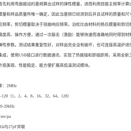
首先利用弯曲振动的基频算出试样的弹性模量，进而利用扭振主频率计算
模量和样品质量所唯一确定，因此当基频已经测到后并且试样的质量和尺
应频率，剪切模量取决于扭曲响应频率。泊松比由材料的杨氏模量和剪切
精度高、操作方便，通过一次敲击（激励）能够快速而准确地同时得到材
弹性参数。测试结果重复性好，对样品完全没有破坏，也可连接高温炉进
集成，使用USB接口进行数据通讯、实现了热拨插和即插即用，采用全新
外观美观、性能稳定、能方便扩展高低温测试模块。
：2MHz
128（1、2、4、8、16、32、64、128）
-20kHz
mv/pa
Ω与27pF并联