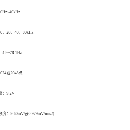
Hz~40kHz
，20，40，80kHz
9~78.1Hz
24或2048点
：9.2V
9.60mV/g(0.979mV/m/s2)