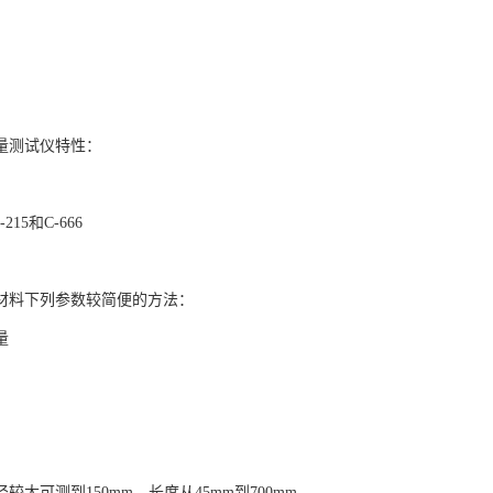
量测试仪特性：
215和C-666
材料下列参数较简便的方法：
量
较大可测到150mm，长度从45mm到700mm