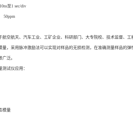
s至1 sec/div
50ppm
于航空航天、汽车工业、工矿企业、科研部门、大专院校、技术监督、工
模量，采用脉冲激励法可以实现对样品的无损检测，在准确测量样品的弹
景广泛。
量测试仪应用：
性模量