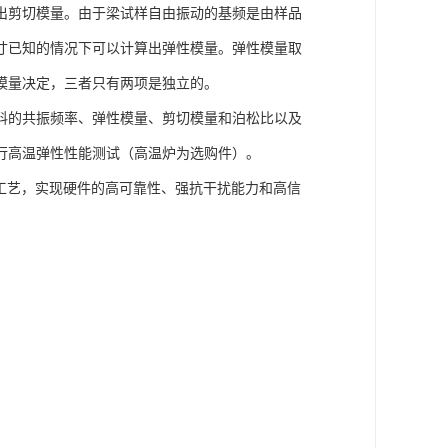
出剪切模量。由于梁试样自由振动的基频是由样品
寸已知的情况下可以计算出弹性模量。弹性模量取
模量决定，三者只有两项是独立的。
料的共振频率、弹性模量、剪切模量和泊松比以及
行高温弹性性能测试（高温炉为选购件）。
工艺，实现硬件的高可靠性、强抗干扰能力和高信