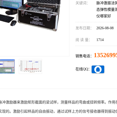
关键词：
脉冲激振法
态弹性模量
仪哪家好
发布日期：
2026-08-08
阅 读 量：
1714
1352699
销售电话：
在线QQ：
脉冲激励器来激励矩形截面的梁试样，测量样品的弯曲或扭转频率。作用
实现的。激励引起样品的自由振动，通过试样上方的信号接收器得到振动