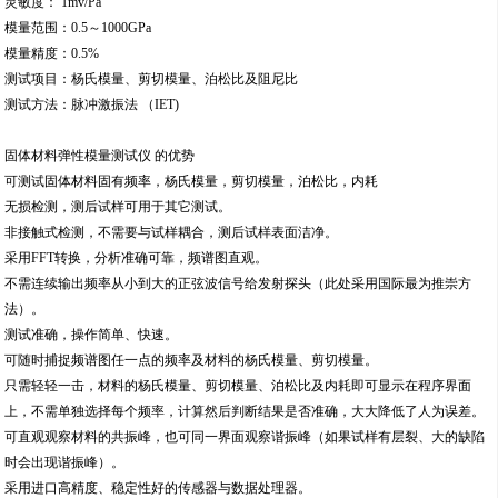
灵敏度： 1mv/Pa
模量范围：0.5～1000GPa
模量精度：0.5%
测试项目：杨氏模量、剪切模量、泊松比及阻尼比
测试方法：脉冲激振法 （IET)
固体材料弹性模量测试仪 的优势
可测试固体材料固有频率，杨氏模量，剪切模量，泊松比，内耗
无损检测，测后试样可用于其它测试。
非接触式检测，不需要与试样耦合，测后试样表面洁净。
采用FFT转换，分析准确可靠，频谱图直观。
不需连续输出频率从小到大的正弦波信号给发射探头（此处采用国际最为推崇方
法）。
测试准确，操作简单、快速。
可随时捕捉频谱图任一点的频率及材料的杨氏模量、剪切模量。
只需轻轻一击，材料的杨氏模量、剪切模量、泊松比及内耗即可显示在程序界面
上，不需单独选择每个频率，计算然后判断结果是否准确，大大降低了人为误差。
可直观观察材料的共振峰，也可同一界面观察谐振峰（如果试样有层裂、大的缺陷
时会出现谐振峰）。
采用进口高精度、稳定性好的传感器与数据处理器。