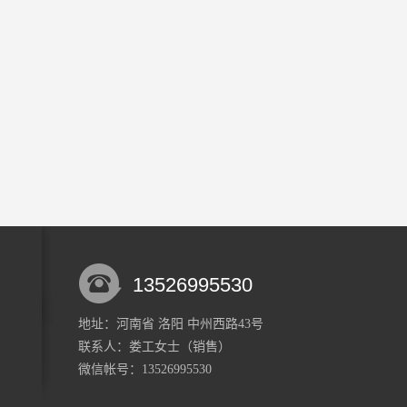
13526995530
地址：河南省 洛阳 中州西路43号
联系人：娄工
女士
（销售）
微信帐号：13526995530