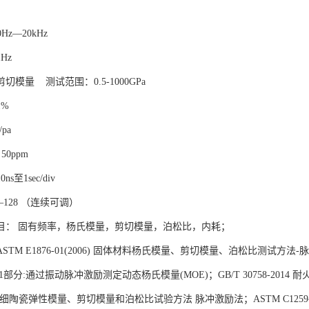
Hz—20kHz

z

模量    测试范围：0.5-1000GPa

%

pa

0ppm

至1sec/div

128 （连续可调）

目： 固有频率，杨氏模量，剪切模量，泊松比，内耗；

TM E1876-01(2006) 固体材料杨氏模量、剪切模量、泊松比测试方法-脉冲激振
部分:通过振动脉冲激励测定动态杨氏模量(MOE)；GB/T 30758-2014 
013精细陶瓷弹性模量、剪切模量和泊松比试验方法 脉冲激励法；ASTM C125