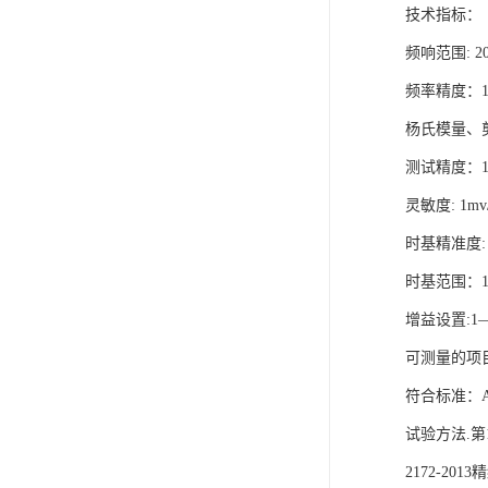
技术指标：

频响范围: 20
频率精度：1H
杨氏模量、剪切
测试精度：1
灵敏度: 1mv/
时基精准度: 5
时基范围：10ns
增益设置:1—
可测量的项
符合标准：AS
试验方法.第1
2172-2