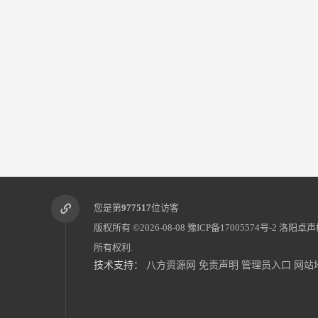
您是第
977517
位访客
版权所有 ©2026-08-08
豫ICP备17005574号-2
洛阳卓声
所有权利.
技术支持：
八方资源网
免责声明
管理员入口
网站