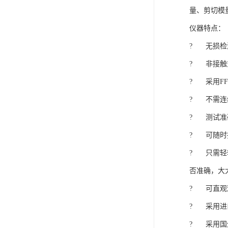
量、剪切模
仪器特点：

?	无损检测，测后试样可用于其它测试；

?	非接触式检测，不需要与试样耦合，测后试样表面洁净；

?	采用FFT转换，分析准确可靠，频谱图直观；

?	不需连续输出频率从小到大的正弦波信号给发射探头（此处采用国际较为推崇方法）；

?	测试准确，操作简单、快速；

?	可随时捕捉频谱图任一点的频率及材料的杨氏模量、剪切模量；

?	只需轻轻一击，材料的杨氏模量、剪切模量、泊松比及内耗即可显示在程序界面上，不需单独选择每个频率，计算然后判断结果是
否准确，大
?	可直观观察材料的共振峰，也可同一界面观察谐振峰（如果试样有层裂、大的缺陷时会出现谐振峰）；

?	采用进口高精度、稳定性好的传感器与数据处理器；
