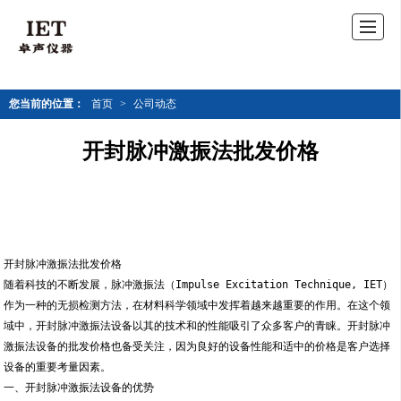
您当前的位置：
首页
>
公司动态
开封脉冲激振法批发价格
开封脉冲激振法批发价格
随着科技的不断发展，脉冲激振法（Impulse Excitation Technique, IET）
作为一种的无损检测方法，在材料科学领域中发挥着越来越重要的作用。在这个领
域中，开封脉冲激振法设备以其的技术和的性能吸引了众多客户的青睐。开封脉冲
激振法设备的批发价格也备受关注，因为良好的设备性能和适中的价格是客户选择
设备的重要考量因素。
一、开封脉冲激振法设备的优势