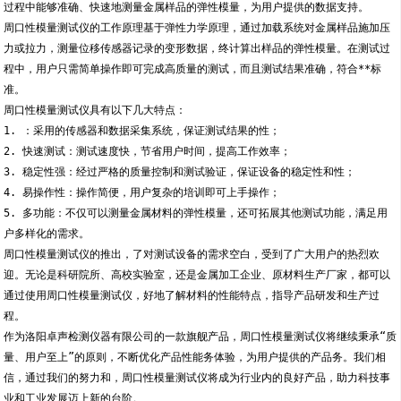
过程中能够准确、快速地测量金属样品的弹性模量，为用户提供的数据支持。
周口性模量测试仪的工作原理基于弹性力学原理，通过加载系统对金属样品施加压
力或拉力，测量位移传感器记录的变形数据，终计算出样品的弹性模量。在测试过
程中，用户只需简单操作即可完成高质量的测试，而且测试结果准确，符合**标
准。
周口性模量测试仪具有以下几大特点：
1. ：采用的传感器和数据采集系统，保证测试结果的性；
2. 快速测试：测试速度快，节省用户时间，提高工作效率；
3. 稳定性强：经过严格的质量控制和测试验证，保证设备的稳定性和性；
4. 易操作性：操作简便，用户复杂的培训即可上手操作；
5. 多功能：不仅可以测量金属材料的弹性模量，还可拓展其他测试功能，满足用
户多样化的需求。
周口性模量测试仪的推出，了对测试设备的需求空白，受到了广大用户的热烈欢
迎。无论是科研院所、高校实验室，还是金属加工企业、原材料生产厂家，都可以
通过使用周口性模量测试仪，好地了解材料的性能特点，指导产品研发和生产过
程。
作为洛阳卓声检测仪器有限公司的一款旗舰产品，周口性模量测试仪将继续秉承“质
量、用户至上”的原则，不断优化产品性能务体验，为用户提供的产品务。我们相
信，通过我们的努力和，周口性模量测试仪将成为行业内的良好产品，助力科技事
业和工业发展迈上新的台阶。