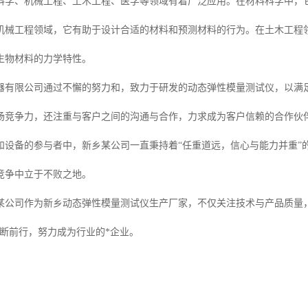
科学、机械工程、土木工程、医学等领域有着广泛应用。在材料科学中，
机械工程领域，它有助于设计合适的材料和预测材料的行为。在土木工程
生物材料的力学特性。
器有限公司通过不懈的努力和，致力于研发的动态弹性模量测试仪，以满
场竞争力，还注重与客户之间的沟通与合作，力求成为客户信赖的合作伙
和设备的参与者中，新乡某公司一直秉持着“任重道远，信心与能力并重”
场竞争中立于不败之地。
某公司作为新乡动态弹性模量测试仪生产厂家，不仅关注技术与产品质量，
不断前行，努力成为行业的*企业。