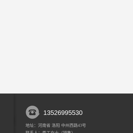
13526995530
地址：河南省 洛阳 中州西路43号
联系人：娄工
女士
（销售）