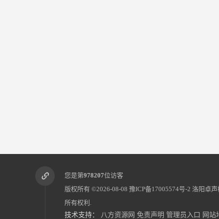
您是第
978207
位访客
版权所有 ©2026-08-08
豫ICP备17005574号-2
洛阳卓声
所有权利.
技术支持：
八方资源网
免责声明
管理员入口
网站