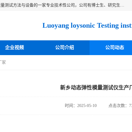
洛阳卓声仪器有限公司是一家致力于研究各种固体材料弹性模量测试方法与设备的一家专业技术性公司，公司有博士生、研究生等相关人员专业从事该技术的研发开拓，目前已开发成功出常温动态弹性模量仪、高温动态弹性模量仪，可测试不同材料、不同形状的弹性模量，测试技术达国内成员之一水平，国际先进水平，望有识之士能共同合作，为材料的生产、研发提供必要的技术支持。
企业视频
公司介绍
公司动态
厂家
新乡动态弹性模量测试仪生产
时间：2025-05-10
点击次数：73