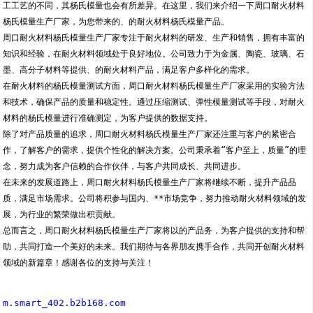
工工艺的不同，其杨氏模量也会有所差异。在这里，我们来介绍一下周口耐火材料
杨氏模量生产厂家，为您带来的、的耐火材料杨氏模量产品。
周口耐火材料杨氏模量生产厂家专注于耐火材料的研发、生产和销售，拥有丰富的
知识和经验，在耐火材料领域处于良好地位。公司致力于为金属、陶瓷、玻璃、石
墨、高分子材料等提供、的耐火材料产品，满足客户多样化的需求。
在耐火材料的杨氏模量测试方面，周口耐火材料杨氏模量生产厂家采用的实验方法
和技术，确保产品的质量和稳定性。通过压缩测试、弹性模量测试等手段，对耐火
材料的杨氏模量进行准确测定，为客户提供的数据支持。
除了对产品质量的追求，周口耐火材料杨氏模量生产厂家还注重与客户的紧密合
作，了解客户的需求，提供个性化的解决方案。公司秉承着“客户至上，质量”的理
念，努力成为客户信赖的合作伙伴，与客户共同成长、共同进步。
在未来的发展道路上，周口耐火材料杨氏模量生产厂家将继续不断，提升产品品
质，满足市场需求。公司将积参与国内、**市场竞争，努力推动耐火材料领域的发
展，为行业的繁荣做出积贡献。
总而言之，周口耐火材料杨氏模量生产厂家将以的产品务，为客户提供的支持和帮
助，共同打造一个美好的未来。我们期待与各界朋友携手合作，共同开创耐火材料
领域的新篇章！感谢各位的支持与关注！
m.smart_402.b2b168.com