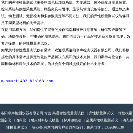
我们的弹性模量测试仪主要构成包括加载系统、力传感器、位移或变形测量装置、
控制系统与数据采集系统、样品夹具与附件、显示与输出设备等部分。通过静态测
试、动态测试、无损检测和多参数测定等不同方法，我们的弹性模量测试仪能够满
足不同类型材料的测量需求。
在使用流程方面，我们提供了完善的操作指南和维护注意事项，确保客户能够正
确、地操作设备，**准确的测试结果。我们也致力于产品的技术新和质量管理，为
客户提供、的弹性模量测试仪。
如果您对弹性模量测试仪有需求，欢迎联系洛阳卓声检测仪器有限公司，我们将根
据您的具体需求提供定制化的产品解决方案和的技术支持。我们期待与您合作，共
同推动材料科学技术的发展，为社会各个领域提供好的技术支持务。
m.smart_402.b2b168.com
洛阳卓声检测仪器有限公司,专营
高温弹性模量测试仪
|
弹性模量测试仪
|
弹性模量
测定仪
|
动弹仪
|
耐火材料杨氏模量
|
脉冲激振法
|
金属弹性模量测试仪
|
动态弹
性模量测试仪
| 等业务,有意向的客户请咨询我们，联系电话：
13526995530